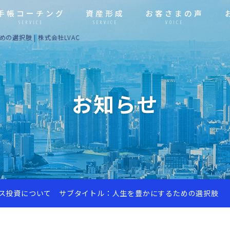
手帳コーチング
資産形成
お客さまの声
SERVICE
SERVICE
VOICE
選択肢 | 株式会社LVAC
お知らせ
ス投資について サブタイトル：人生を豊かにするための選択肢