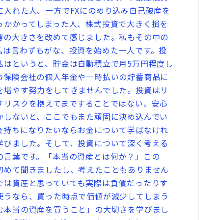
に入れた人、一方でFXにのめり込み自己破産を
っかかってしまった人、株式投資で大きく損を
響の大きさを改めて感じました。私もその中の
私は言わずもがな、投資を始めた一人です。投
私はというと、貯金は自動積立で月5万円程度し
命保険会社の個人年金や一時払いの貯蓄商品に
を増やす努力をしてきませんでした。投資はリ
すリスクを抱えてまですることではない。安心
かしないと、ここでもまた頑固に決め込んでい
金持ちになりたいならお金について学ばなけれ
学びました。そして、投資について深く考える
の言葉です。「本当の資産とは何か？」この
初めて聞きましたし、考えたこともありません
では資産と思っていても実際は負債だったりす
使うなら、買った時点で価値が減少してしまう
む本当の資産を買うこと」の大切さを学びまし