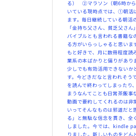
る） ②マラソン（朝6時から
いている現時点では、①朝活は
ます。毎日継続している朝活
「金持ち父さん、貧乏父さん」
バイブルとも言われる書籍な
る方がいらっしゃると思いま
もと好きで、月に数冊程度読
業系の本ばかりと偏りがあり
少しでも有効活用できないかと
す。今どきだなと言われそう
を読んで終わってしまったり
まうなんてことも日常茶飯事
動画で要約してくれるのは非
いってそんなものは邪道だと
る」と無駄な信念を貫き、全
しました。今では、kindle 
りました。新しいものをどん