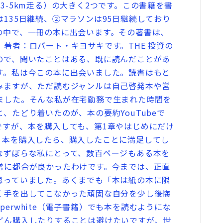
3-5km走る）の大きく2つです。この書籍を書
135日継続、②マラソンは95日継続しており
の中で、一冊の本に出会います。その著書は、
著者：ロバート・キヨサキです。THE 投資の
ので、聞いたことはある、既に読んだことがあ
す。私は今この本に出会いました。読書はもと
みますが、ただ読むジャンルは自己啓発本や営
ました。そんな私が在宅勤務で生まれた時間を
、たどり着いたのが、本の要約YouTubeで
ですが、本を購入しても、第1章やはじめにだけ
、本を購入したら、購入したことに満足してし
なずぼらな私にとって、数百ページもある本を
常に都合が良かったわけです。今までは、正直
思っていました。あくまでも「本は紙の本に限
く手を出してこなかった頑固な自分を少し後悔
paperwhite（電子書籍）でも本を読むようにな
どん購入したりすることは避けたいですが、世