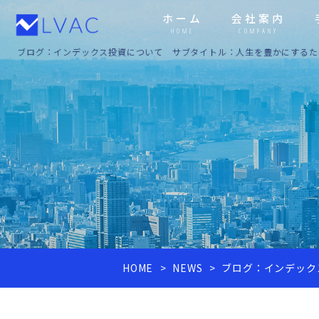
ホーム
会社案内
HOME
COMPANY
ブログ：インデックス投資について サブタイトル：人生を豊かにするための
HOME
NEWS
ブログ：インデック