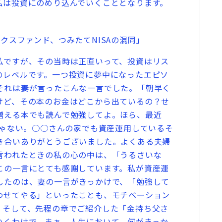
私は投資にのめり込んでいくこととなります。
スファンド、つみたてNISAの混同」
ですが、その当時は正直いって、投資はリス
のレベルです。一つ投資に夢中になったエピソ
それは妻が言ったこんな一言でした。「朝早く
けど、その本のお金はどこから出ているの？せ
増える本でも読んで勉強してよ。ほら、最近
じゃない。○○さんの家でも資産運用しているそ
き合いありがとうございました。よくある夫婦
言われたときの私の心の中は、「うるさいな
この一言にとても感謝しています。私が資産運
したのは、妻の一言がきっかけで、「勉強して
わせてやる」といったことも、モチベーション
。そして、先程の章でご紹介した「金持ち父さ
いくわけで。まぁ、人生において、何がきっか