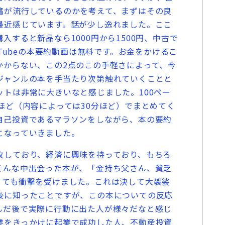
籍が流行しているのかを考えて、まずはその良
最近感じています。話が少し逸れました。ここ
入すると新品なら1000円から1500円、中古で
uTubeの本要約動画は無料です。お金をかけるこ
かからない、この2点のこの手軽さによって、今
ジャンルの本を手当たり次第触れていくことと
トは非常に大きいなと感じました。100ペー
ほど（内容によっては30分ほど）でまとめてく
自己投資であるマラソンをしながら、本の要約
となっていきました。
しており、経済に興味を持っており、もちろ
そんな中出会った本が、「金持ち父さん、貧乏
とても衝撃を受けました。これは決して大袈裟
後に知ったことですが、この本についての反応
んだ後で実際に行動に出た人が様々だなと感じ
業をきっかけに起業で成功した人、不動産投資