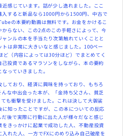
最近感じています。話が少し逸れました。ここ
入すると新品なら1000円から1500円、中古で
uTubeの本要約動画は無料です。お金をかけるこ
かからない、この2点のこの手軽さによって、今
ジャンルの本を手当たり次第触れていくことと
トは非常に大きいなと感じました。100ペー
ほど（内容によっては30分ほど）でまとめてく
自己投資であるマラソンをしながら、本の要約
となっていきました。
しており、経済に興味を持っており、もちろ
そんな中出会った本が、「金持ち父さん、貧乏
とても衝撃を受けました。これは決して大袈裟
後に知ったことですが、この本についての反応
んだ後で実際に行動に出た人が様々だなと感じ
業をきっかけに起業で成功した人、不動産投資
に入れた人、一方でFXにのめり込み自己破産を