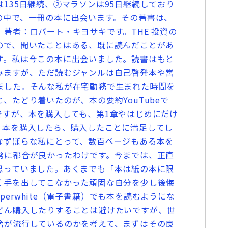
135日継続、②マラソンは95日継続しており
の中で、一冊の本に出会います。その著書は、
著者：ロバート・キヨサキです。THE 投資の
ので、聞いたことはある、既に読んだことがあ
す。私は今この本に出会いました。読書はもと
みますが、ただ読むジャンルは自己啓発本や営
ました。そんな私が在宅勤務で生まれた時間を
、たどり着いたのが、本の要約YouTubeで
ですが、本を購入しても、第1章やはじめにだけ
、本を購入したら、購入したことに満足してし
なずぼらな私にとって、数百ページもある本を
常に都合が良かったわけです。今までは、正直
思っていました。あくまでも「本は紙の本に限
く手を出してこなかった頑固な自分を少し後悔
paperwhite（電子書籍）でも本を読むようにな
どん購入したりすることは避けたいですが、世
籍が流行しているのかを考えて、まずはその良