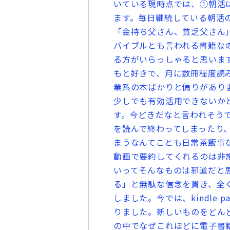
いている現時点では、①朝活は
ます。毎日継続している朝活
「金持ち父さん、貧乏父さん」
バイブルとも言われる書籍な
る方がいらっしゃると思いま
もと好きで、月に数冊程度読
業系の本ばかりと偏りがあり
少しでも有効活用できないかと
す。今どきだなと言われそう
を読んで終わってしまったり
まうなんてことも日常茶飯事
動画で要約してくれるのは非
いってそんなものは邪道だと
る」と無駄な信念を貫き、全
しました。今では、kindle 
りました。新しいものをどん
の中でなぜこれほどに電子書